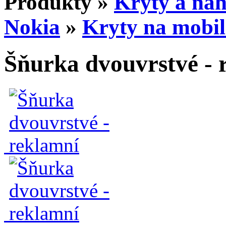
Produkty
»
Kryty a náh
Nokia
»
Kryty na mobil
Šňurka dvouvrstvé - 