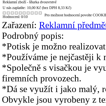
Reklamní zboží - šňurka dvouvrstvé
U nás zaplatíte:
10,00
Kč (bez DPH
8,33
Kč)
Pro možnost hodnocení povolte COOKI
Hodnocení: 0/10
Zařazení:
Reklamní předmě
Podrobný popis:
*Potisk je možno realizovat
*Používáme je nejčastěji k n
*Společně s visačkou je vy
firemních provozech.
*Dá se využít i jako malý, 
Obvykle jsou vyrobeny z text