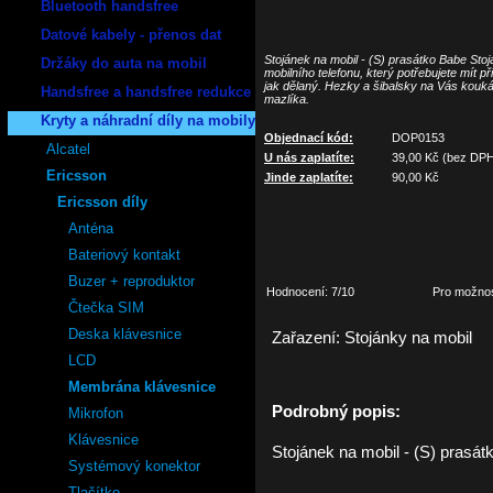
Bluetooth handsfree
Datové kabely - přenos dat
Stojánek na mobil - (S) prasátko Babe Stoj
Držáky do auta na mobil
mobilního telefonu, který potřebujete mít při
jak dělaný. Hezky a šibalsky na Vás kouká
Handsfree a handsfree redukce
mazlíka.
Kryty a náhradní díly na mobily
Objednací kód:
DOP0153
Alcatel
U nás zaplatíte:
39,00
Kč (bez DP
Ericsson
Jinde zaplatíte:
90,00
Kč
Ericsson díly
Anténa
Bateriový kontakt
Buzer + reproduktor
Hodnocení: 7/10
Pro možnos
Čtečka SIM
Deska klávesnice
Zařazení:
Stojánky na mobil
LCD
Membrána klávesnice
Podrobný popis:
Mikrofon
Klávesnice
Stojánek na mobil - (S) prasá
Systémový konektor
Tlačítko