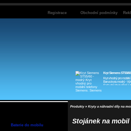
Registrace
Obchodní podmínky
Rek
Kryt Siemens ST55/60
Kryt vhodný pro mobilní
Barva krytu modrý - Vý
Sada obsahuje pření a za
sáčku
»
Produkty
Kryty a náhradní díly na mo
Stojánek na mobil 
Baterie do mobilu