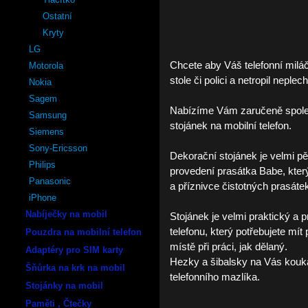
Ostatní
Kryty
LG
Chcete aby Váš telefonní mil
Motorola
stole či polici a netropil neplec
Nokia
Sagem
Nabízíme Vám zaručeně spolehl
Samsung
stojánek na mobilní telefon.
Siemens
Sony-Ericsson
Dekorační stojánek je velmi 
Philips
provedení prasátka Babe, který
Panasonic
a příznivce čistotných prasáte
iPhone
Nabíječky na mobil
Stojánek je velmi praktický a 
telefonu, který potřebujete mít 
Pouzdra na mobilní telefon
místě při práci, jak dělaný.
Adaptéry pro SIM karty
Hezky a šibalsky na Vás kouká
Šňůrka na krk na mobil
telefonního mazlíka.
Stojánky na mobil
Paměti , Čtečky