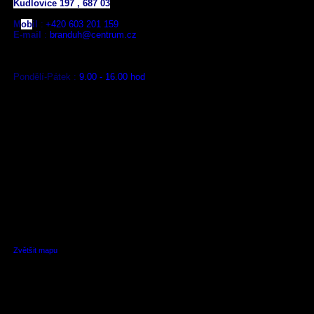
Kudlovice 197 , 687 03
M
ob
il
:
+420
603 201 159
E-mail
:
branduh@centrum.cz
Pondělí-Pátek :
9.00 - 16.00 hod
Zvětšit mapu