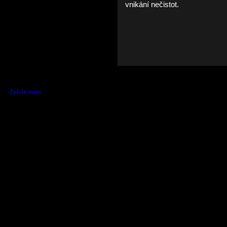
vnikání nečistot.
Zvětšit mapu