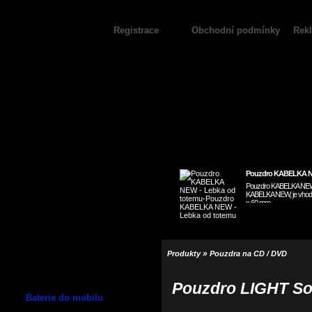
Registrace
Obchodní podmínky
Rek
Pouzdro KABELKA NE
Pouzdro KABELKA NEW 
KABELKA NEW, je vhodná
x 60 mm
»
Produkty
Pouzdra na CD / DVD
Pouzdro LIGHT So
Baterie do mobilu