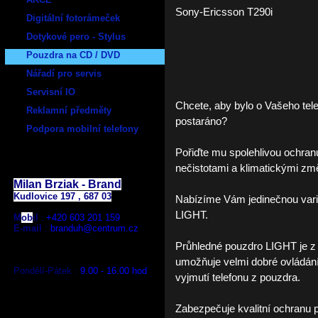
Sony-Ericsson T290i
Digitální fotorámeček
Dotykové pero - Stylus
Pouzdra na CD / DVD
Nářadí pro servis
Servisní IO
Chcete, aby bylo o Vašeho tel
Reklamní předměty
postaráno?
Podpora mobilní telefony
Pořiďte mu spolehlivou ochra
E - shop:
nečistotami a klimatickými zm
Milan Brziak - Brand
Kudlovice 197 , 687 03
Nabízíme Vám jedinečnou vari
LIGHT.
M
ob
il
:
+420
603 201 159
E-mail
:
branduh@centrum.cz
Průhledné pouzdro LIGHT je z
umožňuje velmi dobré ovládání 
Pondělí-Pátek :
9.00 - 16.00 hod
vyjmutí telefonu z pouzdra.
Zabezpečuje kvalitní ochranu 