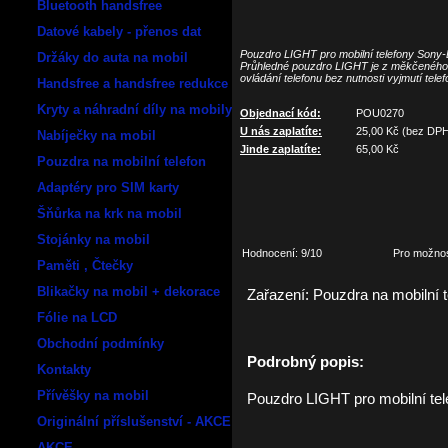
Bluetooth handsfree
Datové kabely - přenos dat
Pouzdro LIGHT pro mobilní telefony Sony-
Držáky do auta na mobil
Průhledné pouzdro LIGHT je z měkčeného 
ovládání telefonu bez nutnosti vyjmutí tele
Handsfree a handsfree redukce
Kryty a náhradní díly na mobily
Objednací kód:
POU0270
U nás zaplatíte:
25,00
Kč (bez DP
Nabíječky na mobil
Jinde zaplatíte:
65,00
Kč
Pouzdra na mobilní telefon
Adaptéry pro SIM karty
Šňůrka na krk na mobil
Stojánky na mobil
Hodnocení: 9/10
Pro možnos
Paměti , Čtečky
Blikačky na mobil + dekorace
Zařazení:
Pouzdra na mobilní t
Fólie na LCD
Obchodní podmínky
Podrobný popis:
Kontakty
Přívěšky na mobil
Pouzdro LIGHT pro mobilní tel
Originální příslušenství - AKCE
AKCE