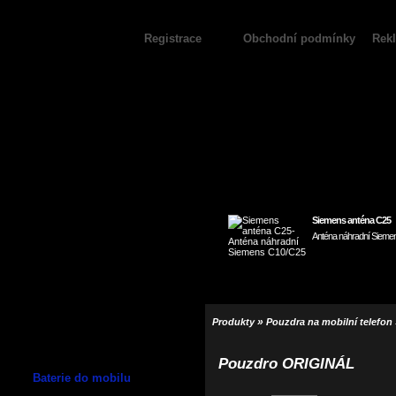
Registrace
Obchodní podmínky
Rek
Siemens anténa C25
Anténa náhradní Sieme
»
Produkty
Pouzdra na mobilní telefon
Pouzdro ORIGINÁL
Baterie do mobilu