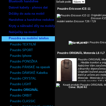
Bluetooth handsfree
Seřadit podle:
Datové kabely - přenos dat
Pouzdro Ericsson ICE-11
Držáky do auta na mobil
Originální p
Ericsson ICE
Handsfree a handsfree redukce
mobilní telefon Ericsson T28 / T29
Kryty a náhradní díly na mobily
Nabíječky na mobil
Pouzdra na mobilní telefon
Cena: 95,00 Kč
Pouzdro TEXTILNÍ
Pouzdro SPORT
Pouzdro ORIGINÁL Motorola L6 / L7
Pouzdro Iphone
Pouzdro ORIGINÁL Motor
Pouzdro PONOŽKA
... Hledáte komfort a orig
Nabízíme Vám zaručeno
Pouzdro PÁNSKÉ na opasek
zákazníky doporučenou k
Originální kožené pouzd
Pouzdro DÁMSKÉ Kabelka
které je určeno pro mobil
Motorola : Motorola L6 / L
Pouzdro CRYSTAL
rozměr pouzdra: 120 x
Pouzdro LIGHT
Cena: 39,00 Kč
Pouzdro ORIGINÁL
Pouzdro ORBIT
Pouzdro CLASSIC