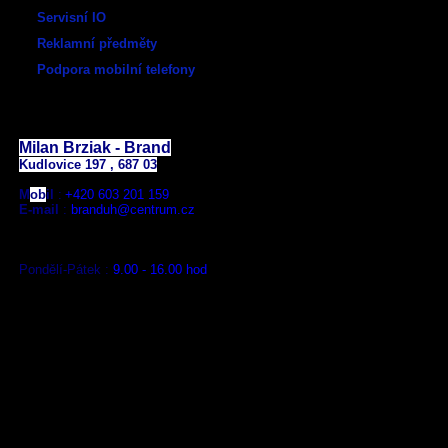
Servisní IO
Reklamní předměty
Podpora mobilní telefony
E - shop:
Milan Brziak - Brand
Kudlovice 197 , 687 03
M
ob
il
:
+420
603 201 159
E-mail
:
branduh@centrum.cz
Pondělí-Pátek :
9.00 - 16.00 hod