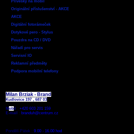
Přívěšky na mobil
Originální příslušenství - AKCE
AKCE
Digitální fotorámeček
Dotykové pero - Stylus
Pouzdra na CD / DVD
Nářadí pro servis
Servisní IO
Reklamní předměty
Podpora mobilní telefony
E - shop:
Milan Brziak - Brand
Kudlovice 197 , 687 03
M
ob
il
:
+420
603 201 159
E-mail
:
branduh@centrum.cz
Pondělí-Pátek :
9.00 - 16.00 hod