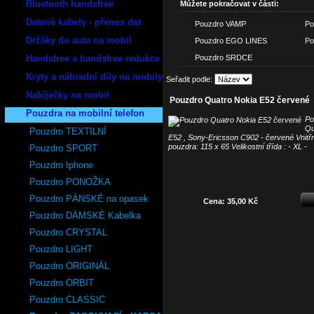
Bluetooth handsfree
Můžete pokračovat v části:
Datové kabely - přenos dat
Pouzdro VAMP
Po
Držáky do auta na mobil
Pouzdro EGO LINES
Po
Handsfree a handsfree redukce
Pouzdro SRDCE
Kryty a náhradní díly na mobily
Seřadit podle:
Nabíječky na mobil
Pouzdro Quatro Nokia E52 červené
Pouzdra na mobilní telefon
Po
Qu
Pouzdro TEXTILNÍ
E52 , Sony-Ericsson C902 - červené Vnitř
pouzdra: 115 x 65 Velikostní třída : - XL -
Pouzdro SPORT
Pouzdro Iphone
Pouzdro PONOŽKA
Pouzdro PÁNSKÉ na opasek
Cena: 35,00 Kč
Pouzdro DÁMSKÉ Kabelka
Pouzdro CRYSTAL
Pouzdro LIGHT
Pouzdro ORIGINÁL
Pouzdro ORBIT
Pouzdro CLASSIC