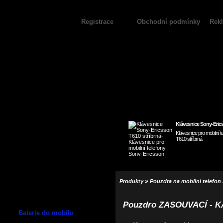
Registrace
Obchodní podmínky
Rek
Klávesnice Sony-Erics
Klávesnice pro mobilní 
T610 stříbrná
»
Produkty
Pouzdra na mobilní telefon
Pouzdro ZASOUVACÍ - 
Baterie do mobilu