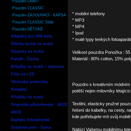
Pouzdro ORBIT
Pouzdro CLASSIC
* mobilní telefony
Pouzdro ZASOUVACÍ - KAPSA
* MP3
Pouzdro CLASSIC Slide
* MP4
Pouzdro DĚTSKÉ
* Ipod
Adaptéry pro SIM karty
* malé typy tenkých fotoaparát
Šňůrka na krk na mobil
Stojánky na mobil
Velikost pouzdra Ponožka : 5
Materiál : 80% cotton, 15% po
Paměti , Čtečky
Blikačky na mobil + dekorace
Fólie na LCD
Obchodní podmínky
Pouzdro s kreativním módním 
Kontakty
potěší nejen milovníky létající
Přívěšky na mobil
Textilní, elasticky pružné pou
Originální příslušenství - AKCE
řešení do kabelky, na cesty, na
AKCE
kde potřebujete mít svůj mobiln
Digitální fotorámeček
Dotykové pero - Stylus
Nabízí Vašemu mobilnímu tele