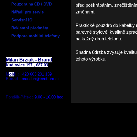
Pouzdra na CD / DVD
před poškrábáním, znečištění
změnami.
Nářadí pro servis
Servisní IO
Praktické pouzdro do kabelky n
Reklamní předměty
barevně stylové, kvalitně zpr
Podpora mobilní telefony
na každý druh telefonu.
E - shop:
Snadná údržba zvyšuje kvalitu,
tohoto výrobku.
Milan Brziak - Brand
Kudlovice 197 , 687 03
M
ob
il
:
+420
603 201 159
E-mail
:
branduh@centrum.cz
Pondělí-Pátek :
9.00 - 16.00 hod