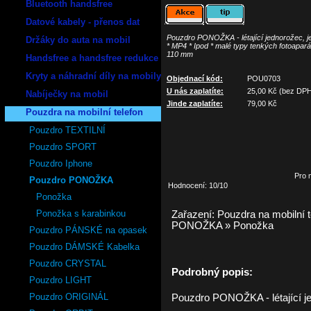
Bluetooth handsfree
Datové kabely - přenos dat
Pouzdro PONOŽKA - létající jednorožec, je 
Držáky do auta na mobil
* MP4 * Ipod * malé typy tenkých fotoapar
110 mm
Handsfree a handsfree redukce
Kryty a náhradní díly na mobily
Objednací kód:
POU0703
U nás zaplatíte:
25,00
Kč (bez DP
Nabíječky na mobil
Jinde zaplatíte:
79,00
Kč
Pouzdra na mobilní telefon
Pouzdro TEXTILNÍ
Pouzdro SPORT
Pouzdro Iphone
Pro 
Pouzdro PONOŽKA
Hodnocení: 10/10
Ponožka
Ponožka s karabinkou
Zařazení:
Pouzdra na mobilní t
PONOŽKA
»
Ponožka
Pouzdro PÁNSKÉ na opasek
Pouzdro DÁMSKÉ Kabelka
Pouzdro CRYSTAL
Podrobný popis:
Pouzdro LIGHT
Pouzdro ORIGINÁL
Pouzdro PONOŽKA - létající je